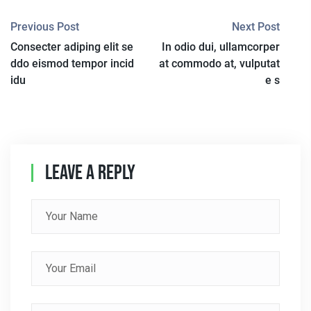
P
Previous Post
Next Post
Consecter adiping elit se
In odio dui, ullamcorper
O
ddo eismod tempor incid
at commodo at, vulputat
S
idu
e s
T
N
A
Leave A Reply
V
I
G
A
T