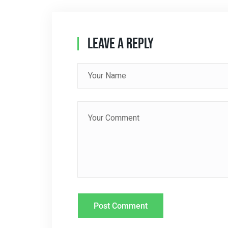
N
A
Leave A Reply
V
I
G
A
T
I
O
N