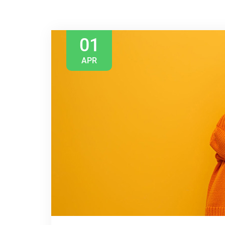
01
APR