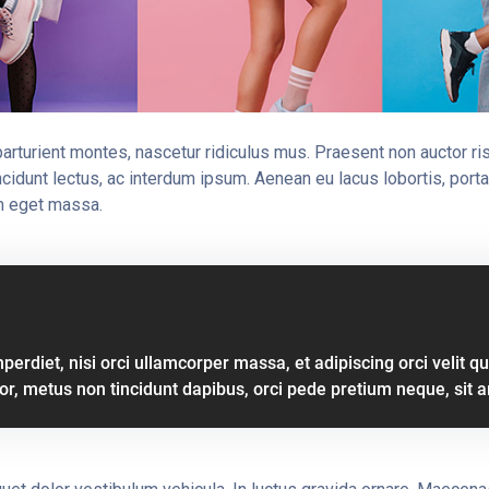
parturient montes, nascetur ridiculus mus. Praesent non auctor r
ncidunt lectus, ac interdum ipsum. Aenean eu lacus lobortis, por
um eget massa.
perdiet, nisi orci ullamcorper massa, et adipiscing orci velit q
tor, metus non tincidunt dapibus, orci pede pretium neque, sit 