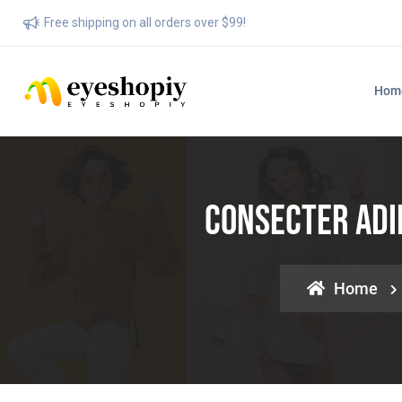
Free shipping on all orders over $99!
Hom
Consecter Adip
Home