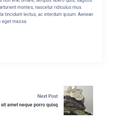
 non erat ornare, tempus libero quis, sagittis
arturient montes, nascetur ridiculus mus.
a tincidunt lectus, ac interdum ipsum. Aenean
um eget massa.
Next Post
 sit amet neque porro quisq