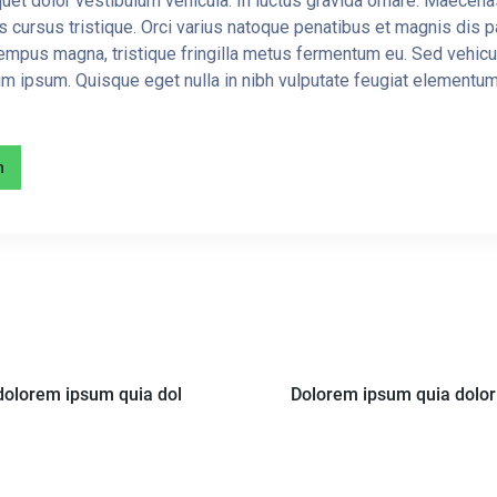
quet dolor vestibulum vehicula. In luctus gravida ornare. Maecenas
is cursus tristique. Orci varius natoque penatibus et magnis dis p
empus magna, tristique fringilla metus fermentum eu. Sed vehicul
tum ipsum. Quisque eget nulla in nibh vulputate feugiat element
n
dolorem ipsum quia dol
Dolorem ipsum quia dolor