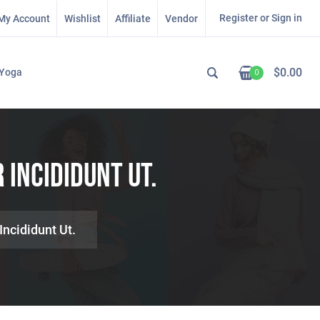
Register or Sign in
My Account
Wishlist
Affiliate
Vendor
$
0.00
Yoga
0
 Incididunt Ut.
ncididunt Ut.