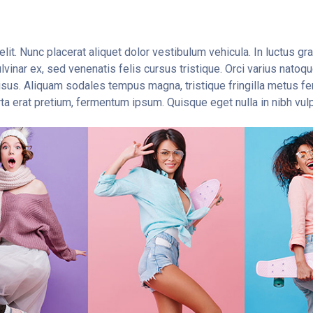
lit. Nunc placerat aliquet dolor vestibulum vehicula. In luctus g
ulvinar ex, sed venenatis felis cursus tristique. Orci varius nato
isus. Aliquam sodales tempus magna, tristique fringilla metus fe
rta erat pretium, fermentum ipsum. Quisque eget nulla in nibh v