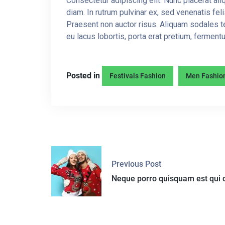
Consectetur adipiscing elit. Nunc placerat ali
diam. In rutrum pulvinar ex, sed venenatis fel
Praesent non auctor risus. Aliquam sodales t
eu lacus lobortis, porta erat pretium, fermen
Posted in
Festivals Fashion
Men Fashio
P
Previous Post
O
Neque porro quisquam est qui 
S
T