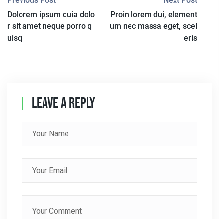
P
Previous Post
Next Post
Dolorem ipsum quia dolo
Proin lorem dui, element
O
r sit amet neque porro q
um nec massa eget, scel
S
uisq
eris
T
N
A
Leave A Reply
V
I
G
A
T
I